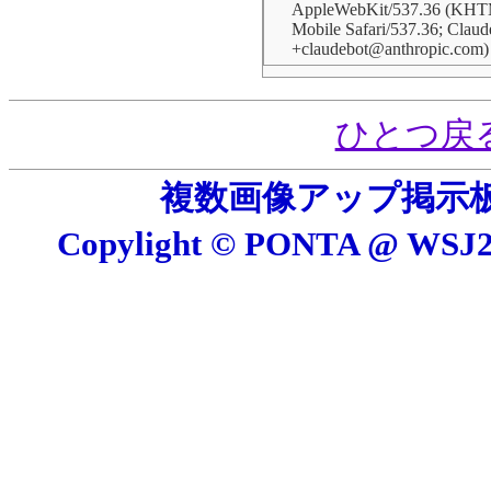
AppleWebKit/537.36 (KHTM
Mobile Safari/537.36; Claud
+claudebot@anthropic.com)
ひとつ戻
複数画像アップ掲示板 E
Copylight © PONTA @ W