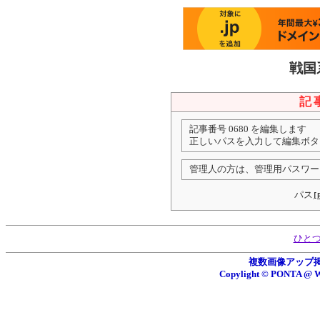
戦国
記
記事番号 0680 を編集します
正しいパスを入力して編集ボタ
管理人の方は、管理用パスワー
パス
[
ひと
複数画像アップ掲示板
Copylight © PONTA 