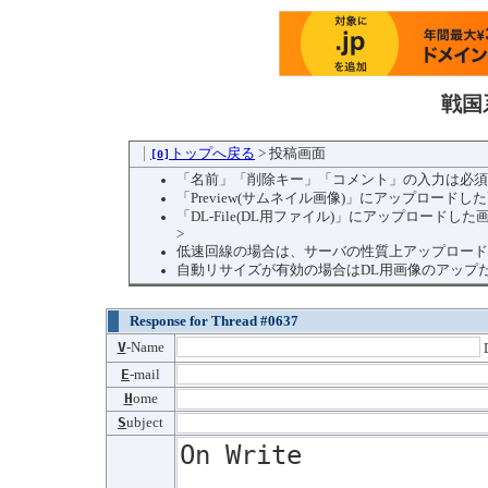
戦国
トップへ戻る
> 投稿画面
[0]
「名前」「削除キー」「コメント」の入力は必須
「Preview(サムネイル画像)」にアップロード
「DL-File(DL用ファイル)」にアップロー
>
低速回線の場合は、サーバの性質上アップロード
自動リサイズが有効の場合はDL用画像のアップ
Response for Thread #0637
V
-Name
D
E
-mail
H
ome
S
ubject