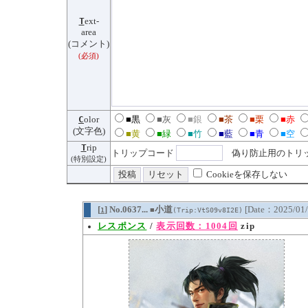
T
ext-
area
(コメント)
(必須)
C
olor
■黒
■灰
■銀
■茶
■栗
■赤
(文字色)
■黄
■緑
■竹
■藍
■青
■空
T
rip
トリップコード
偽り防止用のトリッ
(特別設定)
Cookieを保存しない
[
] No.0637...
小道
[Date：2025/01/
1
(Trip:VtS09v8I2E)
■
レスポンス
/
表示回数：1004回
zip