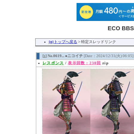
ECO BB
トップへ戻る
> 特定スレッドリンク
[0]
[
] No.0619...
ニコイチ
[Date：2024/12/31(火) 06:05
1
■
レスポンス
/
表示回数：230回
zip