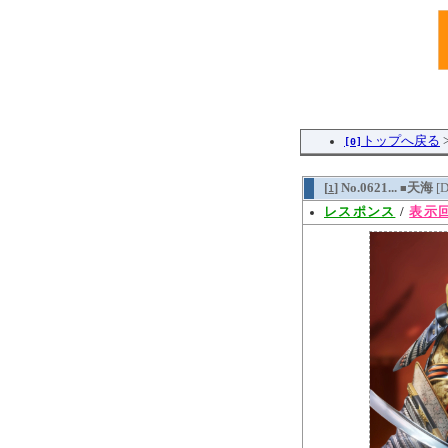
トップへ戻る
[0]
[
] No.0621...
天海
[
1
■
レスポンス
/
表示回