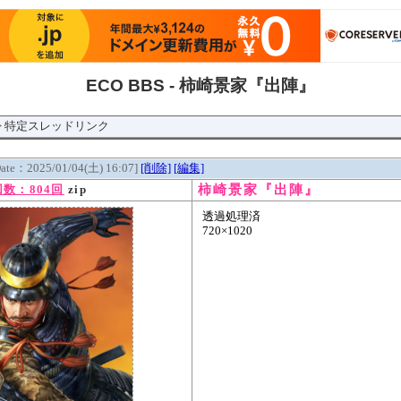
ECO BBS - 柿崎景家『出陣』
> 特定スレッドリンク
Date：2025/01/04(土) 16:07]
[削除]
[編集]
柿崎景家『出陣』
数：804回
zip
透過処理済
720×1020