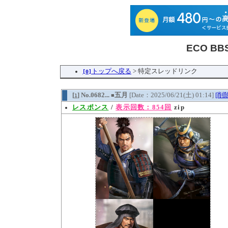
ECO B
トップへ戻る
> 特定スレッドリンク
[0]
[
] No.0682...
五月
[Date：2025/06/21(土) 01:14]
[削
1
■
レスポンス
/
表示回数：854回
zip