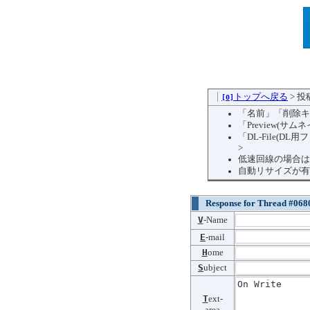
トップへ戻る
> 
[0]
「名前」「削除キ
「Preview(
「DL-File(
>
低速回線の場合は
自動リサイズが有
Response for Thread #068
V
-Name
E
-mail
H
ome
S
ubject
T
ext-
area