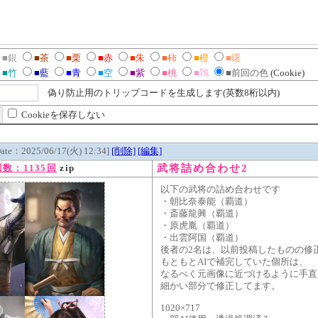
■銀
■茶
■栗
■赤
■朱
■柿
■橙
■曙
■竹
■藍
■青
■空
■紫
■桃
■鴇
■前回の色
(Cookie)
偽り防止用のトリップコードを生成します(英数8桁以内)
Cookieを保存しない
Date：2025/06/17(火) 12:34]
[削除]
[編集]
武将詰め合わせ2
数：1135回
zip
以下の武将の詰め合わせです
・朝比奈泰能（覇道）
・斎藤龍興（覇道）
・原虎胤（覇道）
・出雲阿国（覇道）
後者の2名は、以前投稿したものの修
もともとAIで補完していた個所は、
なるべく元画像に近づけるように手直
細かい部分で修正してます。
1020×717