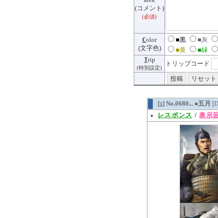
(コメント)
(必須)
C
olor
■黒
■灰
(文字色)
■黄
■緑
T
rip
トリップコード
(特別設定)
[
] No.0680...
五月
[
1
■
レスポンス
/
表示回