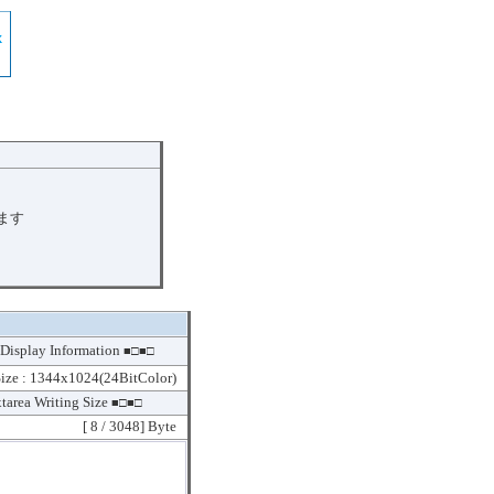
ます
Display Information
■□■□
Size : 1344x1024(24BitColor)
tarea Writing Size
■□■□
[
8
/ 3048] Byte