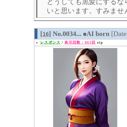
どうしても黒髪にするな
いと思います。すみませ
[
] No.0034...
AI born
[Dat
16
■
レスポンス
/
表示回数：863回
zip