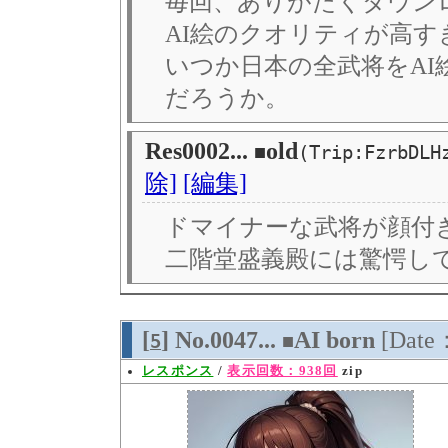
毎回、ありがたくダウン
AI絵のクオリティが高
いつか日本の全武将をA
だろうか。
Res0002...
old
■
(Trip:FzrbDLH
除]
[編集]
ドマイナーな武将が顔付
二階堂盛義殿には驚愕し
[
] No.0047...
AI born
[Date
5
■
レスポンス
/
表示回数：938回
zip