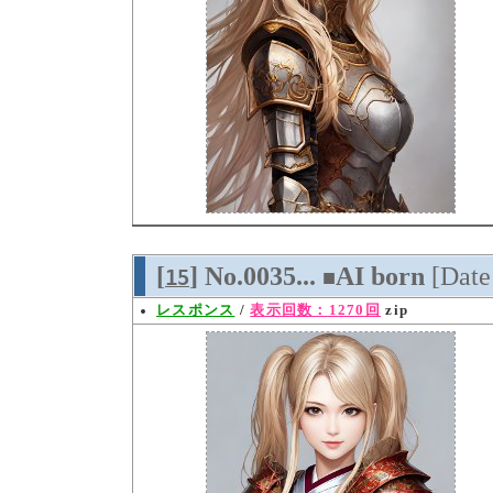
[
] No.0035...
AI born
[Dat
15
■
レスポンス
/
表示回数：1270回
zip