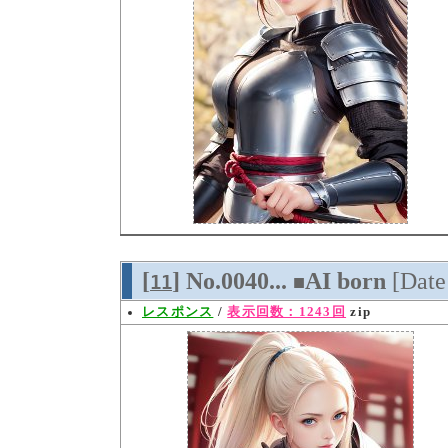
[
] No.0040...
AI born
[Dat
11
■
レスポンス
/
表示回数：1243回
zip