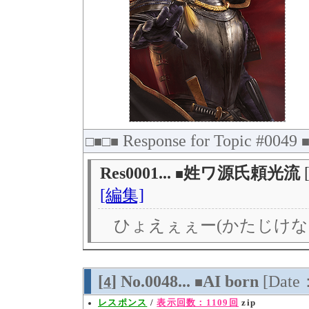
Response for Topic #0049
□■□■
Res0001...
姓ワ源氏頼光流
■
[編集]
ひょえぇぇー(かたじけな
[
] No.0048...
AI born
[Date
4
■
レスポンス
/
表示回数：1109回
zip