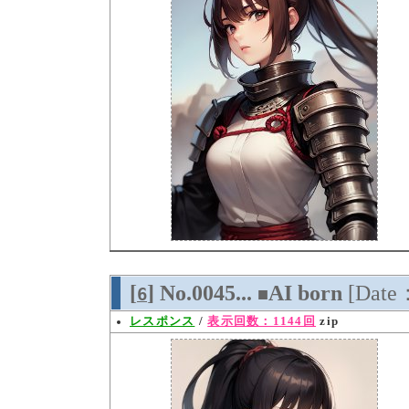
[
] No.0045...
AI born
[Date
6
■
レスポンス
/
表示回数：1144回
zip