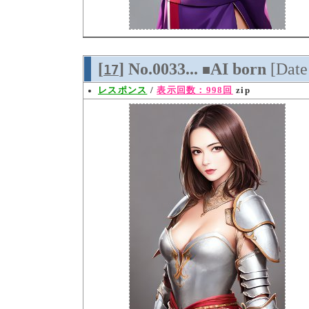
[
] No.0033...
AI born
[Dat
17
■
レスポンス
/
表示回数：998回
zip