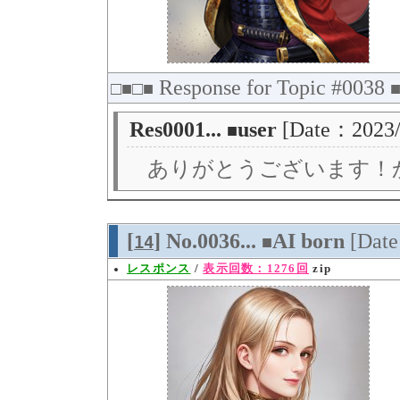
Response for Topic #0038
□■□■
Res0001...
user
[Date：2023/
■
ありがとうございます！
[
] No.0036...
AI born
[Dat
14
■
レスポンス
/
表示回数：1276回
zip