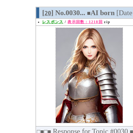
[
] No.0030...
AI born
[Dat
20
■
レスポンス
/
表示回数：1218回
zip
Response for Topic #0030
□■□■