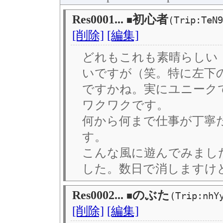
Res0001...
初心者
■
(Trip:TeN9
[削除]
[編集]
どれもこれも素晴らしい
いですが（笑。特に左下
ですかね。実にユニーク
ワクワクです。
何から何まで仕事が丁寧
す。
こんな風に遊んでみまし
した。数日で消しますけ
Res0002...
のぶた
■
(Trip:nhY
[削除]
[編集]