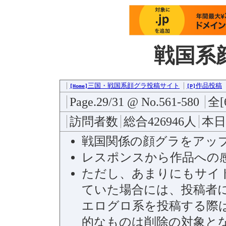
戦国系
三国・戦国系顔グラ投稿サイト
作品投稿
[Home]
[P]
Page.29/31 @ No.561-580
全[
訪問者数
総合426946人
本日
戦国関係の顔グラをアッ
レスポンスから作品への
ただし、あまりにもサイ
ていた場合には、投稿者
エログロ系を投稿する際
的なものは削除の対象と