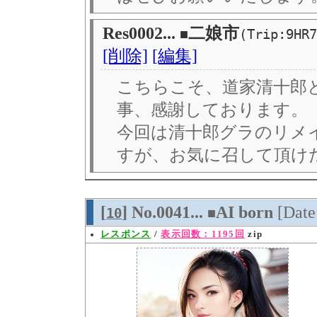
Res0002...
二娘市
■
(Trip:9HR7
[削除]
[編集]
こちらこそ、道家清十郎
事、感謝しております。
今回は清十郎グラのリメ
すが、お気に召して頂け
[
] No.0041...
AI born
[Dat
10
■
レスポンス
/
表示回数：1195回
zip