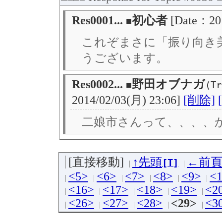
Res0001...
初心者
[Date：20
■
これぞまさに「振り向き
うございます。
Res0002...
野田オブナガ
■
(Tr
2014/02/03(月) 23:06]
[削除]
二娘市さんって、、、、かな
[直接移動]
↑先頭
←前
[T]
<5>
<6>
<7>
<8>
<9>
<
<16>
<17>
<18>
<19>
<2
<26>
<27>
<28>
<29>
<3