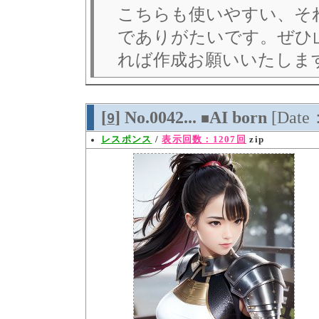
こちらも使いやすい、そ
でありがたいです。ぜひ
れば作成お願いいたしま
[
] No.0042...
AI born
[Date
9
■
レスポンス
/
表示回数：1207回
zip