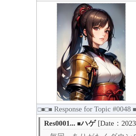
Response for Topic #0048
□■□■
Res0001...
ハゲ
[Date：2023
■