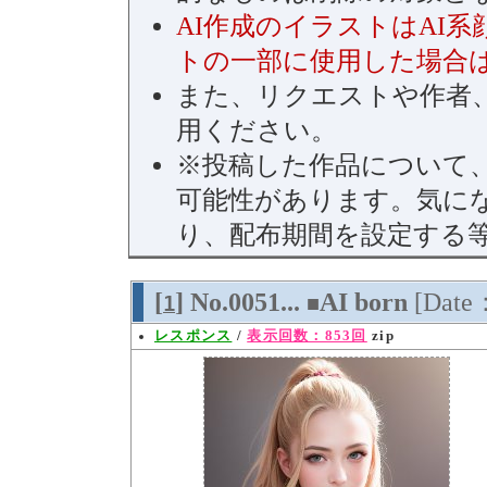
AI作成のイラストはAI
トの一部に使用した場合
また、リクエストや作者、
用ください。
※投稿した作品について
可能性があります。気に
り、配布期間を設定する
[
] No.0051...
AI born
[Date
1
■
レスポンス
/
表示回数：853回
zip