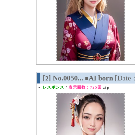
[
] No.0050...
AI born
[Date
2
■
レスポンス
/
表示回数：725回
zip