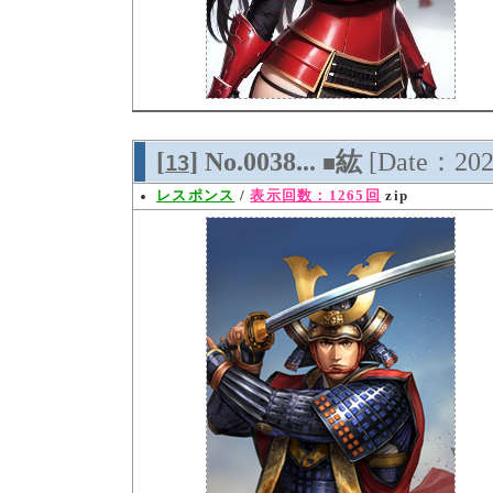
[
] No.0038...
紘
[Date：202
13
■
レスポンス
/
表示回数：1265回
zip