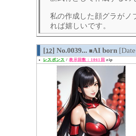
私の作成した顔グラがノ
れば嬉しいです。
[
] No.0039...
AI born
[Dat
12
■
レスポンス
/
表示回数：1061回
zip