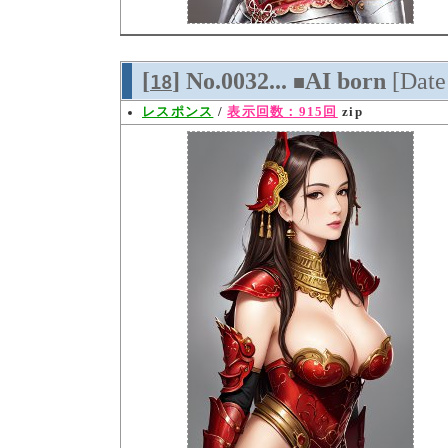
[
] No.0032...
AI born
[Dat
18
■
レスポンス
/
表示回数：915回
zip