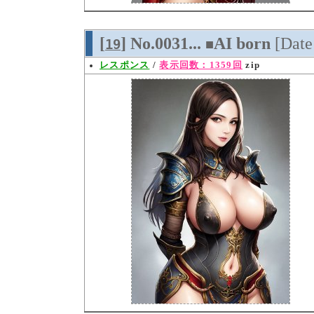
[
] No.0031...
AI born
[Dat
19
■
レスポンス
/
表示回数：1359回
zip