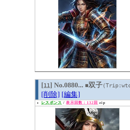
[
] No.0880...
双子
11
■
(Trip:wt
[削除]
[編集]
レスポンス
/
表示回数：132回
zip