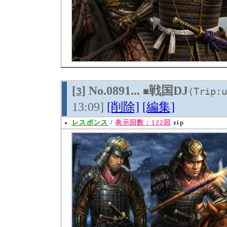
[
] No.0891...
戦国DJ
3
■
(Trip:u
13:09]
[削除]
[編集]
レスポンス
/
表示回数：122回
zip