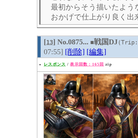
最初からそう描いたよう
おかげで仕上がり良く出
[
] No.0875...
戦国DJ
13
■
(Trip:
07:55]
[削除]
[編集]
レスポンス
/
表示回数：165回
zip