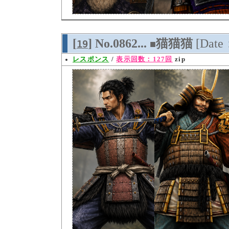
[
] No.0862...
猫猫猫
[Date
19
■
レスポンス
/
表示回数：127回
zip