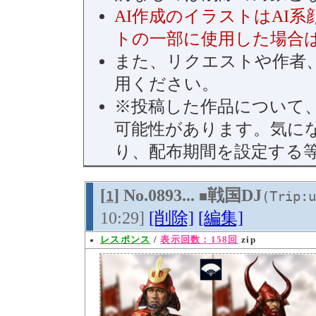
AI作成のイラストはAI
トの一部に使用した場合
また、リクエストや作者、
用ください。
※投稿した作品について
可能性があります。気に
り、配布期間を設定する
[
] No.0893...
戦国DJ
1
■
(Trip:u
10:29]
[削除]
[編集]
レスポンス
/
表示回数：158回
zip