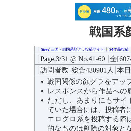
戦国系
三国・戦国系顔グラ投稿サイト
作品投稿
[Home]
[P]
Page.3/31 @ No.41-60
全[607
訪問者数
総合430981人
本日
戦国関係の顔グラをアッ
レスポンスから作品への
ただし、あまりにもサイ
ていた場合には、投稿者
エログロ系を投稿する際
的なものは削除の対象と