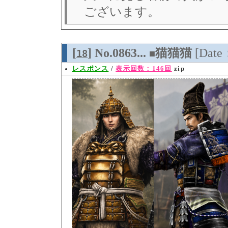
ございます。
[
] No.0863...
猫猫猫
[Date
18
■
レスポンス
/
表示回数：146回
zip