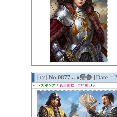
[
] No.0877...
帰参
[Date：2
12
■
レスポンス
/
表示回数：237回
zip