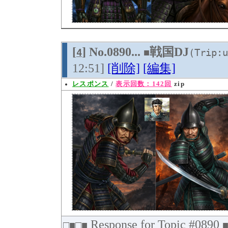
[
] No.0890...
戦国DJ
4
■
(Trip:u
12:51]
[削除]
[編集]
レスポンス
/
表示回数：142回
zip
Response for Topic #0890
□■□■