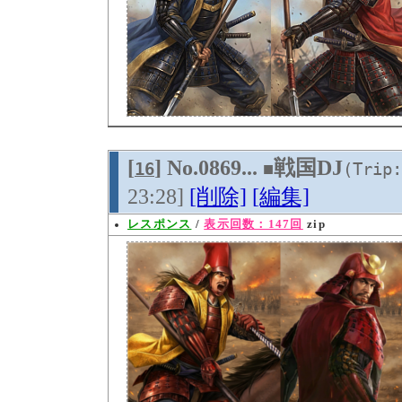
[
] No.0869...
戦国DJ
16
■
(Trip:
23:28]
[削除]
[編集]
レスポンス
/
表示回数：147回
zip