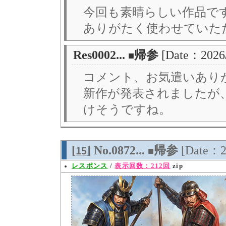
今回も素晴らしい作品で
ありがたく使わせていた
Res0002...
帰参
[Date：2026
■
コメント、お気遣いあり
新作が発表されましたが
けそうですね。
[
] No.0872...
帰参
[Date：2
15
■
レスポンス
/
表示回数：212回
zip