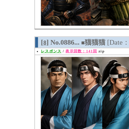
[
] No.0886...
猫猫猫
[Date：
8
■
レスポンス
/
表示回数：141回
zip