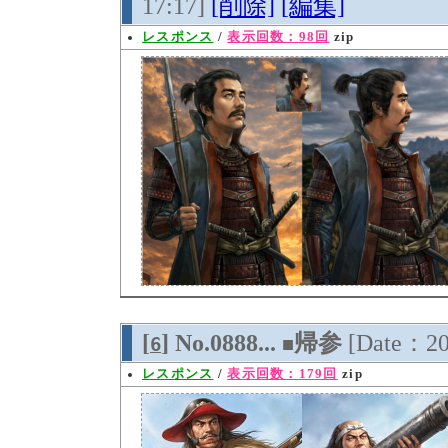
17:17]
[削除]
[編集]
レスポンス
/
表示回数：98回
zip
[
] No.0888...
帰参
[Date：20
6
■
レスポンス
/
表示回数：179回
zip