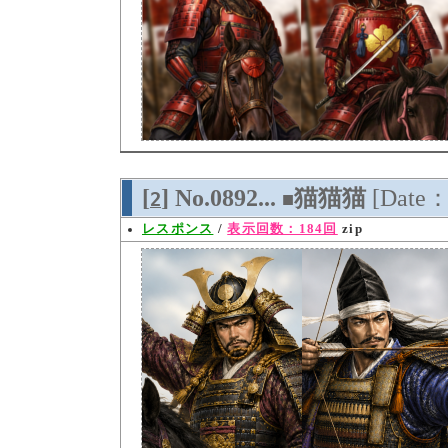
[
] No.0892...
猫猫猫
[Date：
2
■
レスポンス
/
表示回数：184回
zip