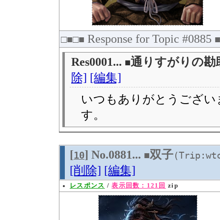
Response for Topic #0885
□■□■
Res0001...
通りすがりの勘
■
除]
[編集]
いつもありがとうござい
す。
[
] No.0881...
双子
10
■
(Trip:wt
[削除]
[編集]
レスポンス
/
表示回数：121回
zip