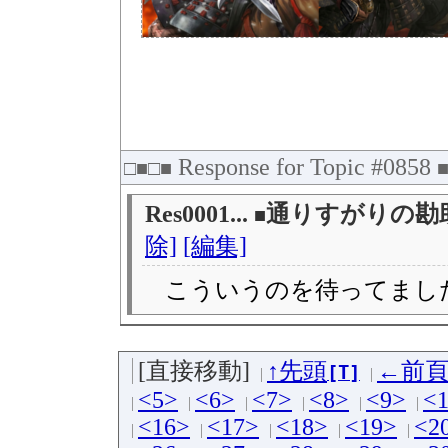
Response for Topic #0858
□■□■
Res0001...
通りすがりの勘
■
除]
[編集]
こういうのを待ってまし
[直接移動]
↑先頭
←前
[T]
<5>
<6>
<7>
<8>
<9>
<
<16>
<17>
<18>
<19>
<2