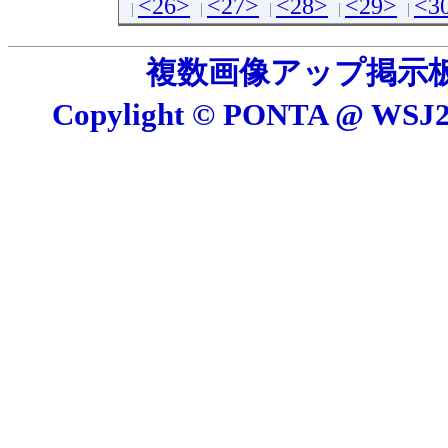
<26>
<27>
<28>
<29>
<3
複数画像アップ掲示板 E
Copylight © PONTA @ W