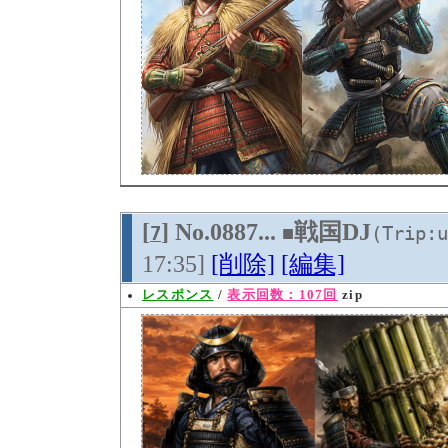
[
] No.0887...
戦国DJ
7
■
(Trip:u
17:35]
[削除]
[編集]
レスポンス
/
表示回数：107回
zip