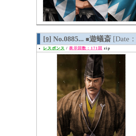
[
] No.0885...
遊蟻斎
[Date：
9
■
レスポンス
/
表示回数：171回
zip