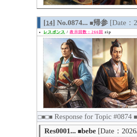
[
] No.0874...
帰参
[Date：2
14
■
レスポンス
/
表示回数：266回
zip
Response for Topic #0874
□■□■
Res0001...
bebe
[Date：2026
■