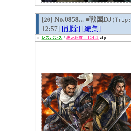
[
] No.0858...
戦国DJ
20
■
(Trip:
12:57]
[削除]
[編集]
レスポンス
/
表示回数：124回
zip