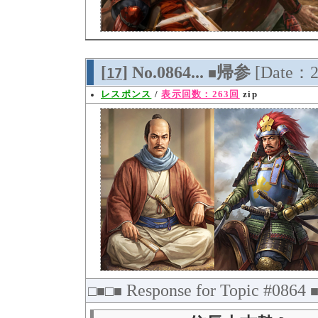
[
] No.0864...
帰参
[Date：2
17
■
レスポンス
/
表示回数：263回
zip
Response for Topic #0864
□■□■